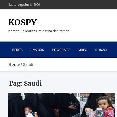
Skip
Sabtu, Agustus 8, 2026
to
content
KOSPY
Komite Solidaritas Palestina dan Yaman
BERITA
ANALISIS
INFOGRAFIS
VIDEO
DONASI
Home
Saudi
Tag:
Saudi