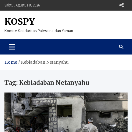
Skip
Sabtu, Agustus 8, 2026
to
content
KOSPY
Komite Solidaritas Palestina dan Yaman
Home
Kebiadaban Netanyahu
Tag:
Kebiadaban Netanyahu