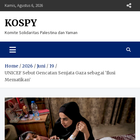
Skip
Kamis, Agustus 6, 2026
to
content
KOSPY
Komite Solidaritas Palestina dan Yaman
Home
2026
Juni
19
UNICEF Sebut Gencatan Senjata Gaza sebagai ‘Ilusi
Mematikan’