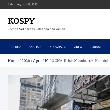
Skip
Sabtu, Agustus 8, 2026
to
content
KOSPY
Komite Solidaritas Palestina dan Yaman
BERITA
ANALISIS
INFOGRAFIS
VIDEO
DONASI
Home
2026
April
10
OCHA: Krisis Memburuk, Kebutuha