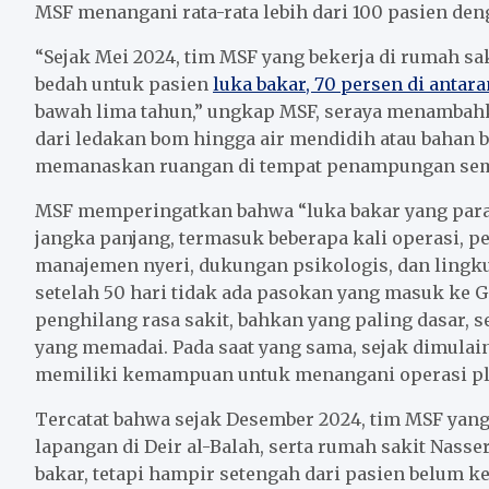
MSF menangani rata-rata lebih dari 100 pasien deng
“Sejak Mei 2024, tim MSF yang bekerja di rumah sak
bedah untuk pasien
luka bakar, 70 persen di antar
bawah lima tahun,” ungkap MSF, seraya menambahk
dari ledakan bom hingga air mendidih atau bahan
memanaskan ruangan di tempat penampungan sem
MSF memperingatkan bahwa “luka bakar yang par
jangka panjang, termasuk beberapa kali operasi, pen
manajemen nyeri, dukungan psikologis, dan lingk
setelah 50 hari tidak ada pasokan yang masuk ke G
penghilang rasa sakit, bahkan yang paling dasar, 
yang memadai. Pada saat yang sama, sejak dimulain
memiliki kemampuan untuk menangani operasi pla
Tercatat bahwa sejak Desember 2024, tim MSF yang 
lapangan di Deir al-Balah, serta rumah sakit Nasse
bakar, tetapi hampir setengah dari pasien belum k