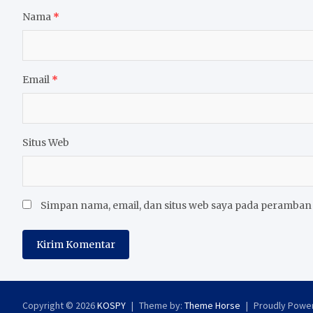
Nama
*
Email
*
Situs Web
Simpan nama, email, dan situs web saya pada peramban 
Copyright © 2026
KOSPY
Theme by:
Theme Horse
Proudly Powe