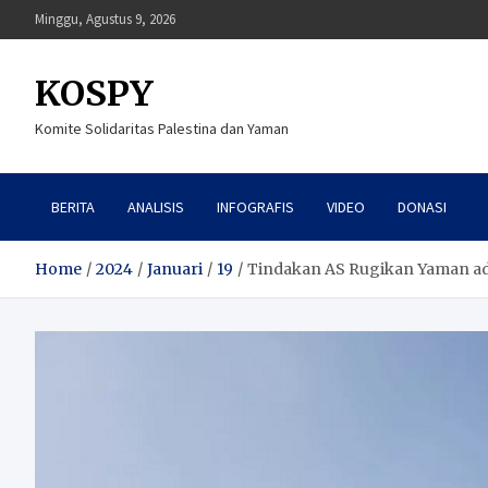
Skip
Minggu, Agustus 9, 2026
to
content
KOSPY
Komite Solidaritas Palestina dan Yaman
BERITA
ANALISIS
INFOGRAFIS
VIDEO
DONASI
Home
2024
Januari
19
Tindakan AS Rugikan Yaman ada