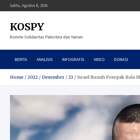
Skip
Sabtu, Agustus 8, 2026
to
content
KOSPY
Komite Solidaritas Palestina dan Yaman
BERITA
ANALISIS
INFOGRAFIS
VIDEO
DONASI
Home
2022
Desember
23
Israel Bunuh Pesepak Bola M