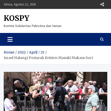
Skip
Selasa, Agustus 11, 2026
to
content
KOSPY
Komite Solidaritas Palestina dan Yaman
Home
2022
April
23
Israel Halangi Peziarah Kristen Masuki Makam Suci