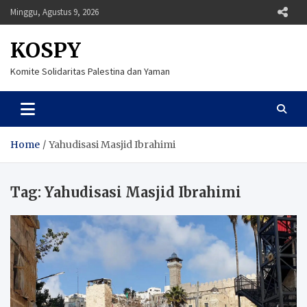
Skip
Minggu, Agustus 9, 2026
to
content
KOSPY
Komite Solidaritas Palestina dan Yaman
Home
Yahudisasi Masjid Ibrahimi
Tag:
Yahudisasi Masjid Ibrahimi