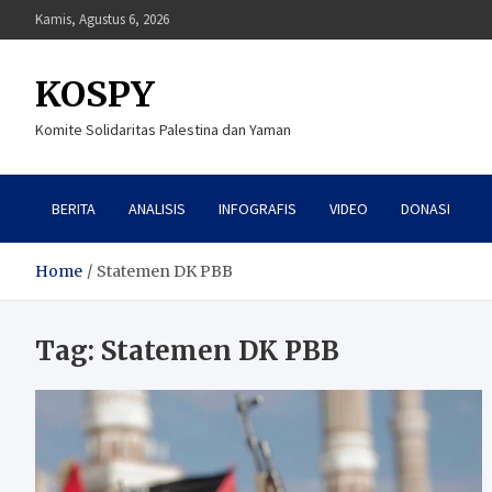
Skip
Kamis, Agustus 6, 2026
to
content
KOSPY
Komite Solidaritas Palestina dan Yaman
BERITA
ANALISIS
INFOGRAFIS
VIDEO
DONASI
Home
Statemen DK PBB
Tag:
Statemen DK PBB