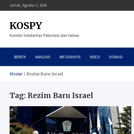
Skip
Jumat, Agustus 7, 2026
to
content
KOSPY
Komite Solidaritas Palestina dan Yaman
BERITA
ANALISIS
INFOGRAFIS
VIDEO
DONASI
Home
Rezim Baru Israel
Tag:
Rezim Baru Israel