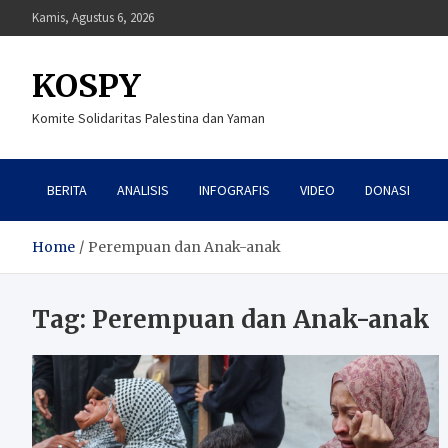
Skip
Kamis, Agustus 6, 2026
to
content
KOSPY
Komite Solidaritas Palestina dan Yaman
BERITA
ANALISIS
INFOGRAFIS
VIDEO
DONASI
Home
Perempuan dan Anak-anak
Tag:
Perempuan dan Anak-anak