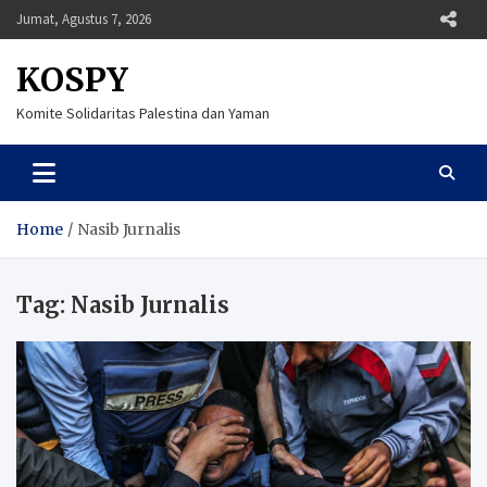
Skip
Jumat, Agustus 7, 2026
to
content
KOSPY
Komite Solidaritas Palestina dan Yaman
Home
Nasib Jurnalis
Tag:
Nasib Jurnalis