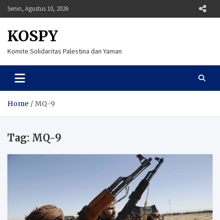
Skip
Senin, Agustus 10, 2026
to
content
KOSPY
Komite Solidaritas Palestina dan Yaman
Home
MQ-9
Tag:
MQ-9