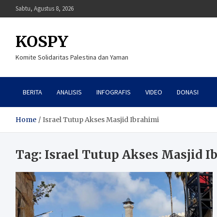
Skip
Sabtu, Agustus 8, 2026
to
content
KOSPY
Komite Solidaritas Palestina dan Yaman
BERITA
ANALISIS
INFOGRAFIS
VIDEO
DONASI
Home
Israel Tutup Akses Masjid Ibrahimi
Tag:
Israel Tutup Akses Masjid I