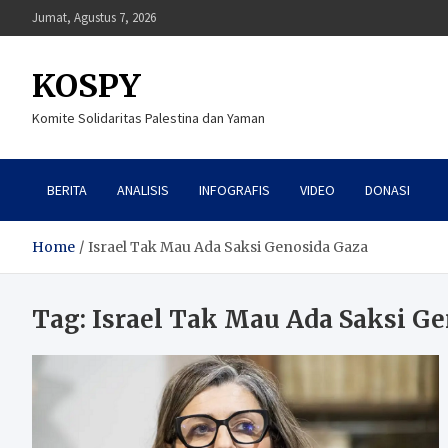
Skip
Jumat, Agustus 7, 2026
to
content
KOSPY
Komite Solidaritas Palestina dan Yaman
BERITA
ANALISIS
INFOGRAFIS
VIDEO
DONASI
Home
Israel Tak Mau Ada Saksi Genosida Gaza
Tag:
Israel Tak Mau Ada Saksi Ge