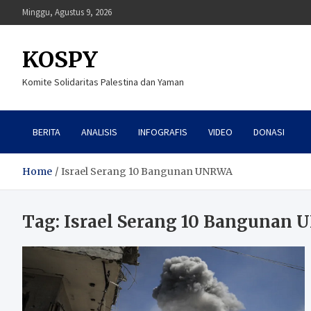
Skip
Minggu, Agustus 9, 2026
to
content
KOSPY
Komite Solidaritas Palestina dan Yaman
BERITA
ANALISIS
INFOGRAFIS
VIDEO
DONASI
Home
Israel Serang 10 Bangunan UNRWA
Tag:
Israel Serang 10 Bangunan