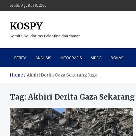
Skip
Sabtu, Agustus 8, 2026
to
content
KOSPY
Komite Solidaritas Palestina dan Yaman
BERITA
ANALISIS
INFOGRAFIS
VIDEO
DONASI
Home
Akhiri Derita Gaza Sekarang Juga
Tag:
Akhiri Derita Gaza Sekarang