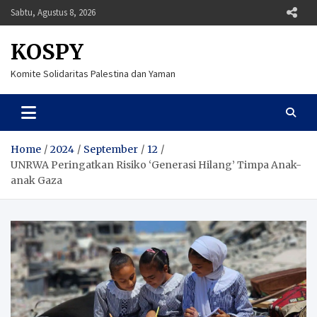
Skip
Sabtu, Agustus 8, 2026
to
content
KOSPY
Komite Solidaritas Palestina dan Yaman
Home
2024
September
12
UNRWA Peringatkan Risiko ‘Generasi Hilang’ Timpa Anak-
anak Gaza