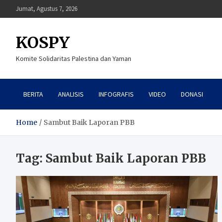
Skip
Jumat, Agustus 7, 2026
to
content
KOSPY
Komite Solidaritas Palestina dan Yaman
BERITA
ANALISIS
INFOGRAFIS
VIDEO
DONASI
Home
Sambut Baik Laporan PBB
Tag:
Sambut Baik Laporan PBB