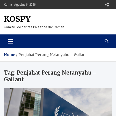
Skip
Kamis, Agustus 6, 2026
to
content
KOSPY
Komite Solidaritas Palestina dan Yaman
Home
Penjahat Perang Netanyahu – Gallant
Tag:
Penjahat Perang Netanyahu –
Gallant