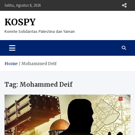
Skip
Sabtu, Agustus 8, 2026
to
content
KOSPY
Komite Solidaritas Palestina dan Yaman
Home
Mohammed Deif
Tag:
Mohammed Deif