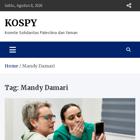
Skip
Sabtu, Agustus 8, 2026
to
content
KOSPY
Komite Solidaritas Palestina dan Yaman
Home
Mandy Damari
Tag:
Mandy Damari