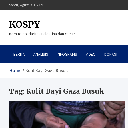
Skip
Sabtu, Agustus 8, 2026
to
content
KOSPY
Komite Solidaritas Palestina dan Yaman
BERITA
ANALISIS
INFOGRAFIS
VIDEO
DONASI
Home
Kulit Bayi Gaza Busuk
Tag:
Kulit Bayi Gaza Busuk