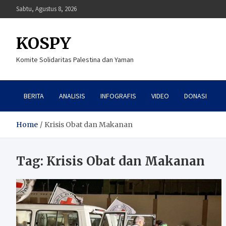
Skip
Sabtu, Agustus 8, 2026
to
content
KOSPY
Komite Solidaritas Palestina dan Yaman
BERITA
ANALISIS
INFOGRAFIS
VIDEO
DONASI
Home
Krisis Obat dan Makanan
Tag:
Krisis Obat dan Makanan