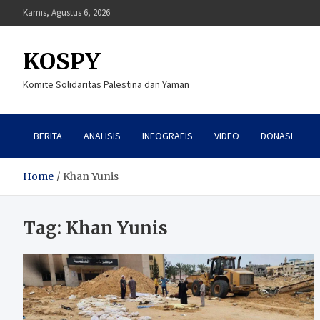
Skip
Kamis, Agustus 6, 2026
to
content
KOSPY
Komite Solidaritas Palestina dan Yaman
BERITA
ANALISIS
INFOGRAFIS
VIDEO
DONASI
Home
Khan Yunis
Tag:
Khan Yunis