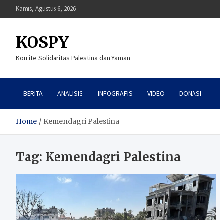
Skip
Kamis, Agustus 6, 2026
to
content
KOSPY
Komite Solidaritas Palestina dan Yaman
BERITA
ANALISIS
INFOGRAFIS
VIDEO
DONASI
Home
Kemendagri Palestina
Tag:
Kemendagri Palestina