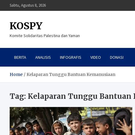
Skip
Sabtu, Agustus 8, 2026
to
content
KOSPY
Komite Solidaritas Palestina dan Yaman
BERITA
ANALISIS
INFOGRAFIS
VIDEO
DONASI
Home
Kelaparan Tunggu Bantuan Kemanusiaan
Tag:
Kelaparan Tunggu Bantuan