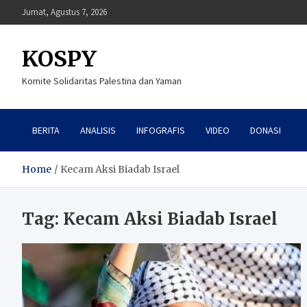
Skip
Jumat, Agustus 7, 2026
to
content
KOSPY
Komite Solidaritas Palestina dan Yaman
BERITA
ANALISIS
INFOGRAFIS
VIDEO
DONASI
Home
Kecam Aksi Biadab Israel
Tag:
Kecam Aksi Biadab Israel