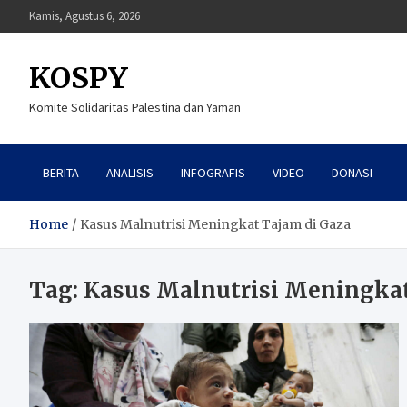
Skip
Kamis, Agustus 6, 2026
to
content
KOSPY
Komite Solidaritas Palestina dan Yaman
BERITA
ANALISIS
INFOGRAFIS
VIDEO
DONASI
Home
Kasus Malnutrisi Meningkat Tajam di Gaza
Tag:
Kasus Malnutrisi Meningkat