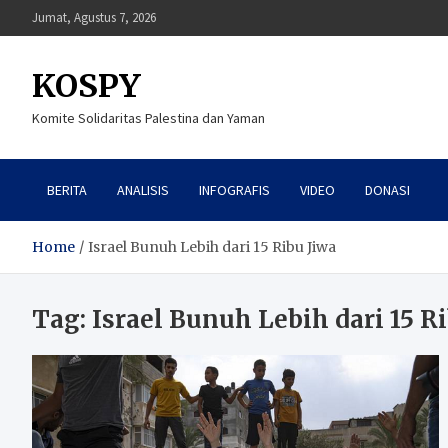
Skip
Jumat, Agustus 7, 2026
to
content
KOSPY
Komite Solidaritas Palestina dan Yaman
BERITA
ANALISIS
INFOGRAFIS
VIDEO
DONASI
Home
Israel Bunuh Lebih dari 15 Ribu Jiwa
Tag:
Israel Bunuh Lebih dari 15 R