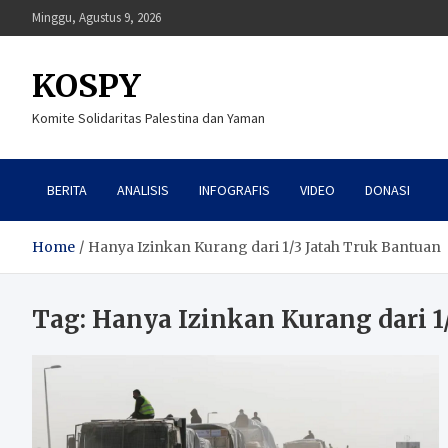
Skip
Minggu, Agustus 9, 2026
to
content
KOSPY
Komite Solidaritas Palestina dan Yaman
BERITA
ANALISIS
INFOGRAFIS
VIDEO
DONASI
Home
Hanya Izinkan Kurang dari 1/3 Jatah Truk Bantuan
Tag:
Hanya Izinkan Kurang dari 1