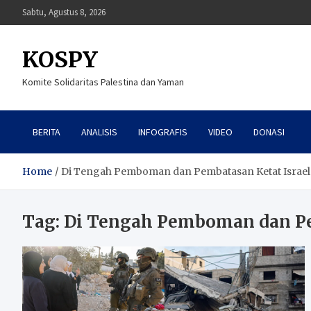
Skip
Sabtu, Agustus 8, 2026
to
content
KOSPY
Komite Solidaritas Palestina dan Yaman
BERITA
ANALISIS
INFOGRAFIS
VIDEO
DONASI
Home
Di Tengah Pemboman dan Pembatasan Ketat Israel
Tag:
Di Tengah Pemboman dan Pe