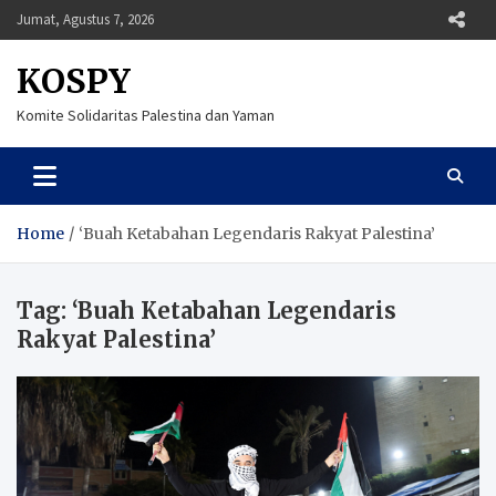
Skip
Jumat, Agustus 7, 2026
to
content
KOSPY
Komite Solidaritas Palestina dan Yaman
Home
‘Buah Ketabahan Legendaris Rakyat Palestina’
Tag:
‘Buah Ketabahan Legendaris
Rakyat Palestina’