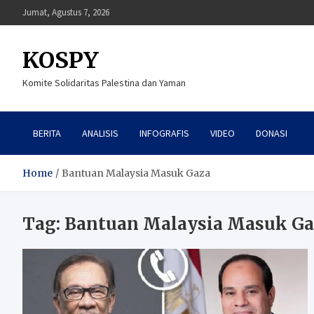
Skip
Jumat, Agustus 7, 2026
to
content
KOSPY
Komite Solidaritas Palestina dan Yaman
BERITA
ANALISIS
INFOGRAFIS
VIDEO
DONASI
Home
Bantuan Malaysia Masuk Gaza
Tag:
Bantuan Malaysia Masuk Ga