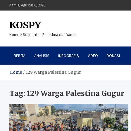
Skip
Kamis, Agustus 6, 2026
to
content
KOSPY
Komite Solidaritas Palestina dan Yaman
BERITA
ANALISIS
INFOGRAFIS
VIDEO
DONASI
Home
129 Warga Palestina Gugur
Tag:
129 Warga Palestina Gugur